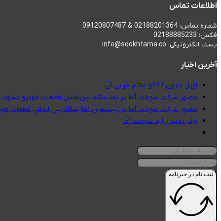
اطلاعات تماس
شماره تماس: 02188201364 & 09120807487
فکس: 02188885233
پست الکترونیکی: info@sookhtama.co
آخرین اخبار
اویل ماژول EF7 و علائم خرابی آن
حضور شرکت سوخت آما در نمایشگاه بین‌المللی قطعات خودرو مشهد 1404
حضور شرکت سوخت آما در بیستمین نمایشگاه بین المللی قطعات خودر
واتر پمپ پراید سوخت آما
ثبت نام در خبرنامه