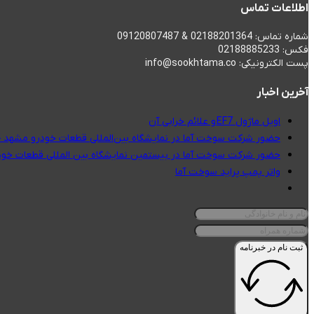
اطلاعات تماس
شماره تماس: 02188201364 & 09120807487
فکس: 02188885233
پست الکترونیکی: info@sookhtama.co
آخرین اخبار
اویل ماژول EF7 و علائم خرابی آن
حضور شرکت سوخت آما در نمایشگاه بین‌المللی قطعات خودرو مشهد 1404
حضور شرکت سوخت آما در بیستمین نمایشگاه بین المللی قطعات خودر
واتر پمپ پراید سوخت آما
ثبت نام در خبرنامه