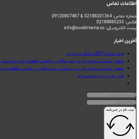
اطلاعات تماس
شماره تماس: 02188201364 & 09120807487
فکس: 02188885233
پست الکترونیکی: info@sookhtama.co
آخرین اخبار
اویل ماژول EF7 و علائم خرابی آن
حضور شرکت سوخت آما در نمایشگاه بین‌المللی قطعات خودرو مشهد 1404
حضور شرکت سوخت آما در بیستمین نمایشگاه بین المللی قطعات خودر
واتر پمپ پراید سوخت آما
ثبت نام در خبرنامه